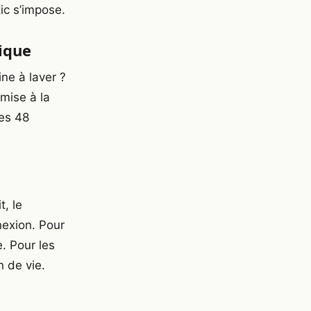
ic s’impose.
ique
ne à laver ?
 mise à la
les 48
, le
nexion. Pour
. Pour les
n de vie.