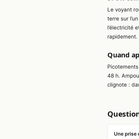
Le voyant ro
terre sur l’u
l’électricité
rapidement.
Quand ap
Picotements 
48 h. Ampoul
clignote : d
Question
Une prise 