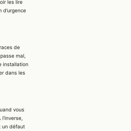
r les lire
on d’urgence
traces de
t passe mal,
installation
er dans les
quand vous
l’inverse,
t un défaut