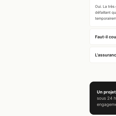
Oui. La très
défaillant q
temporairem
Faut-il cou
L'assuranc
Un projet
sous 24 h
engageme