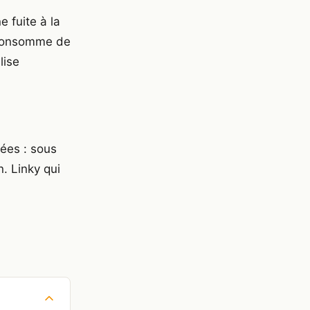
 fuite à la
is consomme de
lise
tées : sous
n. Linky qui