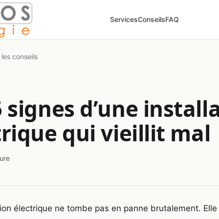
Services
Conseils
FAQ
 les conseils
5 signes d’une install
rique qui vieillit mal
ture
tion électrique ne tombe pas en panne brutalement. Elle