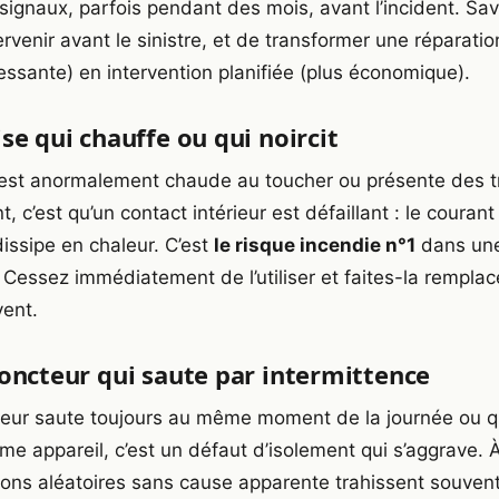
ignaux, parfois pendant des mois, avant l’incident. Savoi
ervenir avant le sinistre, et de transformer une réparati
ressante) en intervention planifiée (plus économique).
ise qui chauffe ou qui noircit
 est anormalement chaude au toucher ou présente des 
, c’est qu’un contact intérieur est défaillant : le couran
dissipe en chaleur. C’est
le risque incendie n°1
dans une 
Cessez immédiatement de l’utiliser et faites-la remplac
vent.
joncteur qui saute par intermittence
cteur saute toujours au même moment de la journée ou 
me appareil, c’est un défaut d’isolement qui s’aggrave. À 
ions aléatoires sans cause apparente trahissent souven