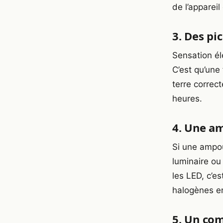
de l’apparei
3. Des pi
Sensation él
C’est qu’une 
terre correct
heures.
4. Une am
Si une ampou
luminaire ou
les LED, c’e
halogènes en
5. Un com