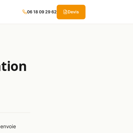
06 18 09 29 62
Devis
ation
 envoie