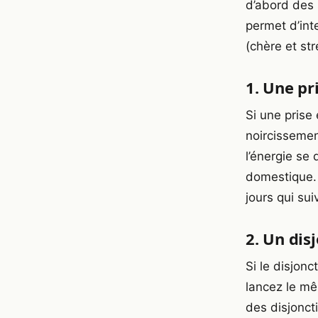
d’abord des s
permet d’int
(chère et st
1. Une pr
Si une prise
noircissement
l’énergie se 
domestique. 
jours qui sui
2. Un dis
Si le disjon
lancez le mê
des disjonct